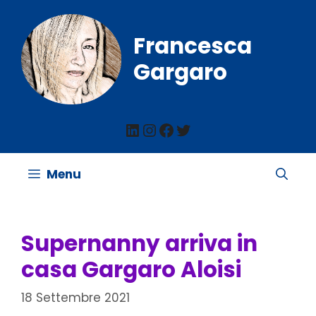
Vai
al
Francesca
contenuto
Gargaro
LinkedIn
Instagram
Facebook
Twitter
Menu
Supernanny arriva in
casa Gargaro Aloisi
18 Settembre 2021